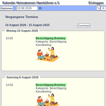
Kalender Heimatverein Hambühren e.V.
Einloggen
📅
Ausloggen
🔍
☰
Optionen
Benutzerprofil
Auswählen und auf 'Ok' klicken
❌
Vergangene Termine
Ansicht
Kategorien
Jahr
Alle Kategorien
Monat
no cat
10 August 2026 - 15 August 2025
Download
Arbeitsmonat
Absage
Montag 10 August 2026
Woche
Besichtigung
Arbeitswoche
Sitzung
10:00
Besichtigung Bomboy
Tag
Unternehmung
Kategorie: Besichtigung
Anstehend
Versammlung
Kanufeeling
Änderungen
Veranstaltung
Matrix(C)
Vortrag
Matrix(U)
Klönkaffee
Alle Termine
Information
Wichtig
Samstag 8 August 2026
14:00
Besichtigung Bomboy
Kategorie: Besichtigung
Kanufeeling